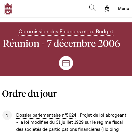
Options d'
Menu
Open search mod
Commission des Finances et du Budget
Réunion - 7 décembre 2006
Séances et réunions
Ordre du jour
Dossier parlementaire n°5624
: Projet de loi abrogeant:
- la loi modifiée du 31 juillet 1929 sur le régime fiscal
des sociétés de participations financières (Holding