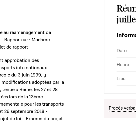
Réun
juill
tive au réaménagement de
Inform
A4 - Rapporteur : Madame
jet de rapport
Date
ant approbation des
Heure
ansports internationaux
ocole du 3 juin 1999, y
Lieu
 modifications adoptées par la
 tenue à Berne, les 27 et 28
rtées lors de la 13ème
rnementale pour les transports
Procès verba
 et 26 septembre 2018 -
ojet de loi - Examen du projet