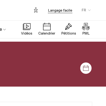
Options d'accessibilité
FR
Langage facile
e
Vidéos
Calendrier
Pétitions
PML
Séances e