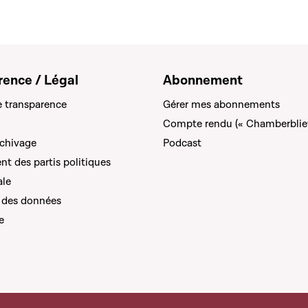
rence / Légal
Abonnement
e transparence
Gérer mes abonnements
Compte rendu (« Chamberblie
rchivage
Podcast
t des partis politiques
ale
 des données
e