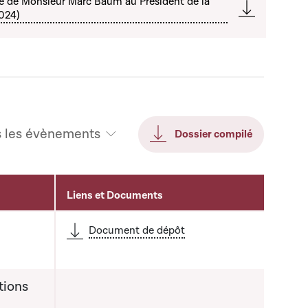
e de Monsieur Marc Baum au Président de la
024)
s les évènements
Dossier compilé
Liens et Documents
Document de dépôt
tions