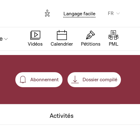
Options d'accessibilité
FR
Langage facile
e
Vidéos
Calendrier
Pétitions
PML
Abonnement
Dossier compilé
Abonnement
Activités