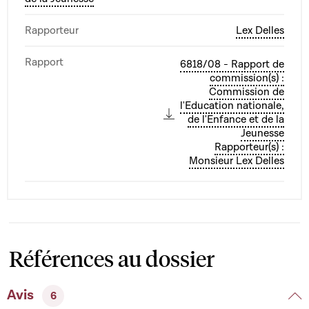
Rapporteur
Lex Delles
Rapport
6818/08 - Rapport de
commission(s) :
Commission de
l'Education nationale,
de l'Enfance et de la
Jeunesse
Rapporteur(s) :
Monsieur Lex Delles
Références au dossier
Avis
6