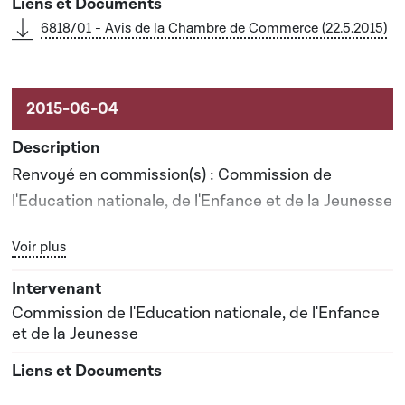
6818/01 - Avis de la Chambre de Commerce (22.5.2015)
Renvoyé en commission(s) : Commission de
l'Education nationale, de l'Enfance et de la Jeunesse
Bouton graphique servant à afficher ou cacher tous les élé
Voir plus
Date prévisionnelle du rapport de commission : 13-
01-2015
Commission de l'Education nationale, de l'Enfance
et de la Jeunesse