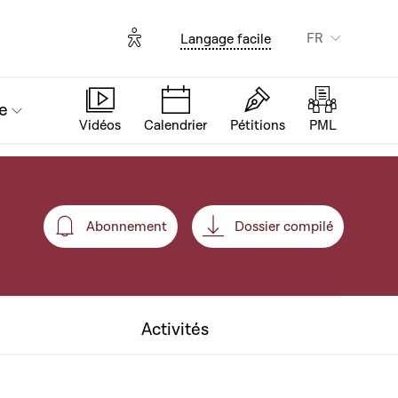
Options d'accessibilité
FR
Langage facile
e
Vidéos
Calendrier
Pétitions
PML
Abonnement
Dossier compilé
Abonnement
Activités