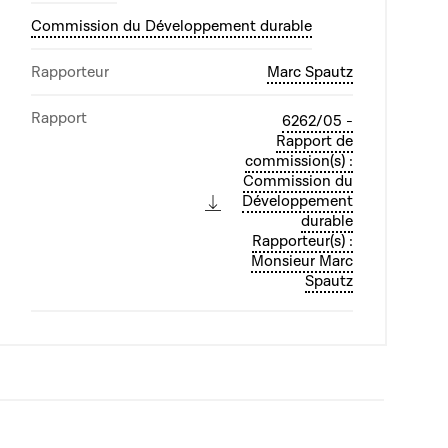
Commission du Développement durable
Rapporteur
Marc Spautz
Rapport
6262/05 -
Rapport de
commission(s) :
Commission du
Développement
durable
Rapporteur(s) :
Monsieur Marc
Spautz