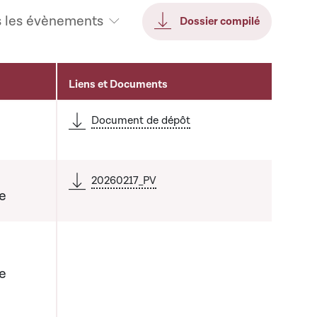
s les évènements
Dossier compilé
Liens et Documents
Document de dépôt
20260217_PV
e
e