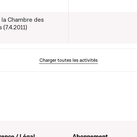
e la Chambre des
s (7.4.2011)
Charger toutes les activités
rence / Légal
Abonnement