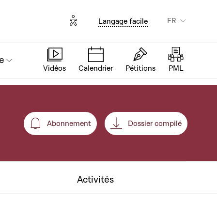
Options d'accessibilité
FR
Langage facile
e
Vidéos
Calendrier
Pétitions
PML
Abonnement
Dossier compilé
Abonnement
Activités