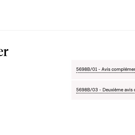
er
5698B/01 - Avis complément
5698B/03 - Deuxième avis c