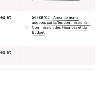
es et
5698B/02 - Amendements
adoptés par la/les commission(s) :
Commission des Finances et du
Budget
es et