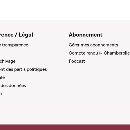
rence / Légal
Abonnement
e transparence
Gérer mes abonnements
Compte rendu (« Chamberblie
rchivage
Podcast
t des partis politiques
ale
 des données
e