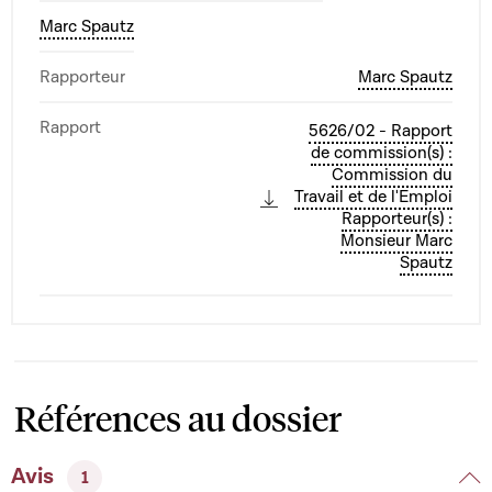
Marc Spautz
Rapporteur
Marc Spautz
Rapport
5626/02 - Rapport
de commission(s) :
Commission du
Travail et de l'Emploi
Rapporteur(s) :
Monsieur Marc
Spautz
Références au dossier
Avis
1