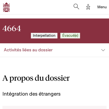
Options d'
Menu
Open search mod
4664
Interpellation
Évacué(e)
Activités liées au dossier
A propos du dossier
Intégration des étrangers