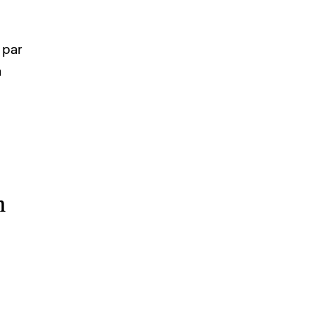
 par
a
n