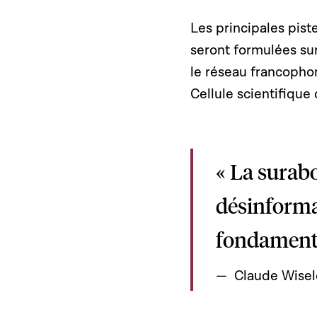
Les principales pist
seront formulées su
le réseau francophon
Cellule scientifiqu
« La surab
désinforma
fondamental
Claude Wisel