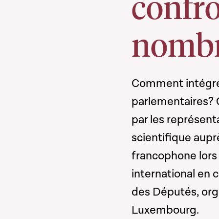
confro
nombr
Comment intégrer
parlementaires? 
par les représent
scientifique aupr
francophone lors
international en 
des Députés, orga
Luxembourg.