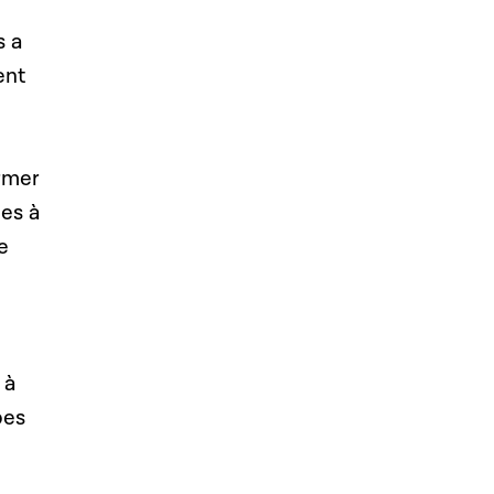
s a
ent
ormer
es à
e
 à
pes