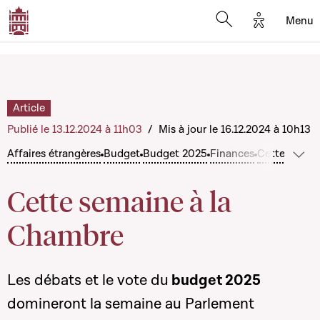
Options d'
Menu
Open search mod
Article
Publié le 13.12.2024 à 11h03
/
Mis à jour le 16.12.2024 à 10h13
Affaires étrangères
Budget
Budget 2025
Finances
Cette semai
Voir
Cette semaine à la
Chambre
Les débats et le vote du
budget 2025
domineront la semaine au Parlement