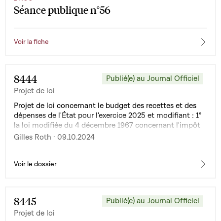
Séance publique n°56
Voir la fiche
8444
Publié(e) au Journal Officiel
Projet de loi
Projet de loi concernant le budget des recettes et des
dépenses de l'État pour l'exercice 2025 et modifiant : 1°
la loi modifiée du 4 décembre 1967 concernant l'impôt
sur le revenu ; 2° la loi modifiée du 17 décembre 2010
Gilles Roth · 09.10.2024
fixant les droits d'accise et les taxes assimilées sur les
produits énergétiques, l'électricité, les produits de
tabacs manufacturés, l'alcool et les boissons alcooliques
Voir le dossier
; 3° la loi du 22 mai 2024 portant introduction d'un
paquet de mesures en vue de la relance du marché du
logement ; 4° la loi modifiée du 8 juin 1999 sur le
8445
Publié(e) au Journal Officiel
budget, la comptabilité et la trésorerie de l'État ; 5° la loi
Projet de loi
modifiée du 14 décembre 2016 portant création d'un