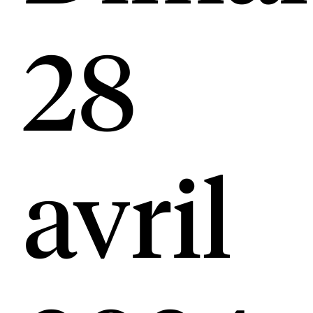
28
avril