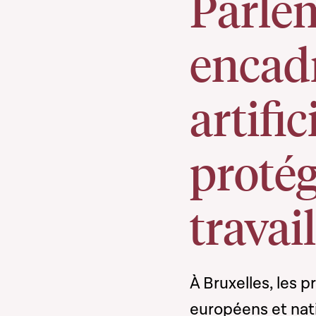
Parle
encadr
artific
protég
travail
À Bruxelles, les 
européens et nati