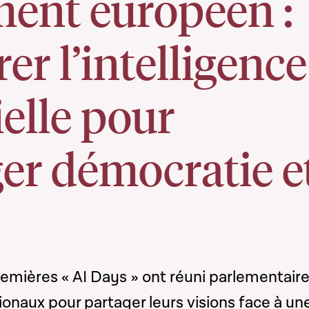
ment européen :
er l’intelligence
ielle pour
er démocratie e
premières « AI Days » ont réuni parlementair
onaux pour partager leurs visions face à un