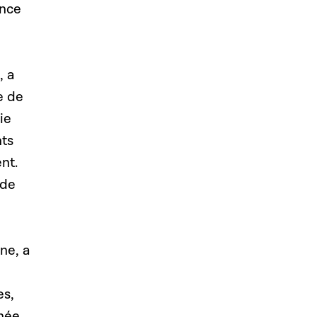
ence
, a
e de
ie
nts
nt.
 de
ne, a
es,
née