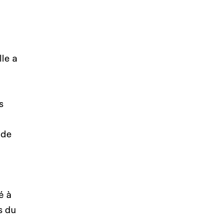
elle
a
s
 de
é à
s du