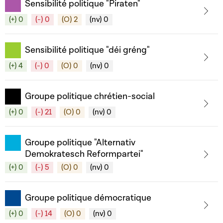
Sensibilité politique "Piraten"
(+) 0
(-) 0
(O) 2
(nv) 0
Sensibilité politique "déi gréng"
(+) 4
(-) 0
(O) 0
(nv) 0
Groupe politique chrétien-social
(+) 0
(-) 21
(O) 0
(nv) 0
Groupe politique "Alternativ
Demokratesch Reformpartei"
(+) 0
(-) 5
(O) 0
(nv) 0
Groupe politique démocratique
(+) 0
(-) 14
(O) 0
(nv) 0