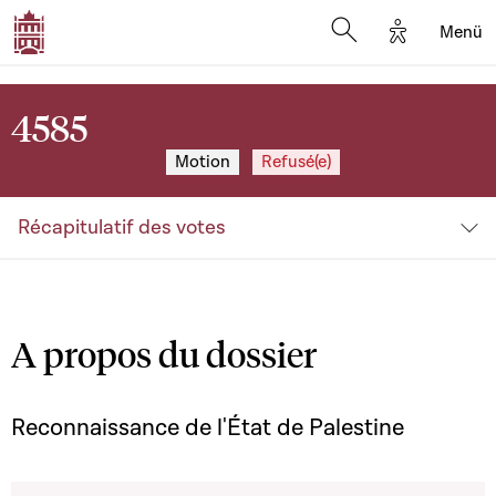
Options d'a
Menü
Open search moda
4585
Motion
Refusé(e)
Récapitulatif des votes
A propos du dossier
Reconnaissance de l'État de Palestine