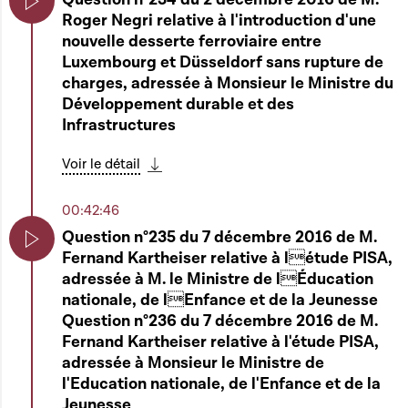
domaine public dans la Moselle et la partie
Roger Negri relative à l'introduction d'une
navigable de la Sûre, ainsi que des anciens
Play
nouvelle desserte ferroviaire entre
lits de ruisseaux abandonnés - Rapporteur :
Luxembourg et Düsseldorf sans rupture de
Monsieur Henri Kox
charges, adressée à Monsieur le Ministre du
Développement durable et des
Voir le détail
Infrastructures
Télécharger cette séquence
01:50:23
Voir le détail
Télécharger cette séquence
7019 - Projet de loi portant modification 1. de
la loi modifiée du 16 août 1968 portant
00:42:46
Play
création d'un centre de logopédie et de
Question n°235 du 7 décembre 2016 de M.
services audiométrique et orthophonique ; 2.
Fernand Kartheiser relative à létude PISA,
de la loi modifiée du 14 mars 1973 portant
Play
adressée à M. le Ministre de lÉducation
création d'instituts et de services
nationale, de lEnfance et de la Jeunesse
d'éducation différenciée ; 3. de la loi
Question n°236 du 7 décembre 2016 de M.
modifiée du 10 juin 1980 portant
Fernand Kartheiser relative à l'étude PISA,
planification des besoins en personnel
adressée à Monsieur le Ministre de
enseignant de l'enseignement postprimaire ;
l'Education nationale, de l'Enfance et de la
4. de la loi modifiée du 1er décembre 1992
Jeunesse