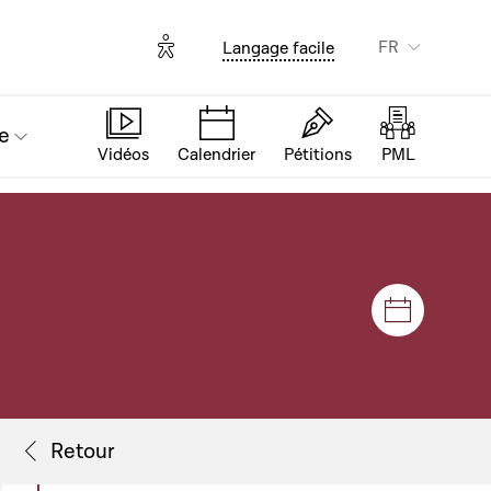
Options d'accessibilité
FR
Langage facile
e
Vidéos
Calendrier
Pétitions
PML
Séances e
Flux de séance
Retour