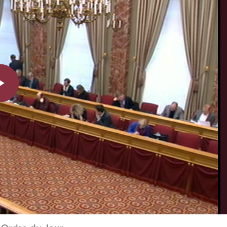
Play
Video