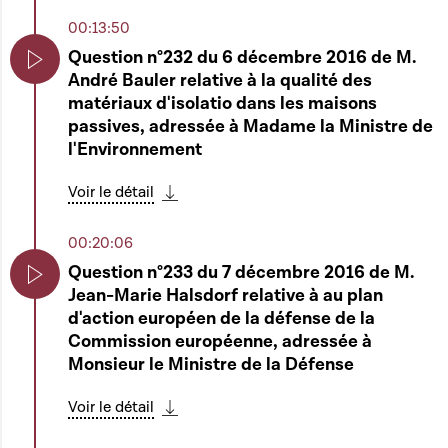
00:12:34
00:13:50
Ouverture de la séance publique
Question n°232 du 6 décembre 2016 de M.
André Bauler relative à la qualité des
Play
Play
matériaux d'isolatio dans les maisons
Télécharger cette séquence
passives, adressée à Madame la Ministre de
00:12:53
l'Environnement
Heure de questions au Gouvernement
Voir le détail
Play
Voir le détail
Télécharger cette séquence
Télécharger cette séquence
00:20:06
01:32:23
Question n°233 du 7 décembre 2016 de M.
6530 - Projet de loi concernant la gestion du
Jean-Marie Halsdorf relative à au plan
Play
domaine public fluvial et portant a)
d'action européen de la défense de la
Play
modification * de la loi modifiée du 28 juillet
Commission européenne, adressée à
1973 portant création d'un service de la
Monsieur le Ministre de la Défense
navigation, * de la loi modifiée du 31 mars
2000 concernant l'administration et
Voir le détail
l'exploitation du port de Mertert, * de la loi
Télécharger cette séquence