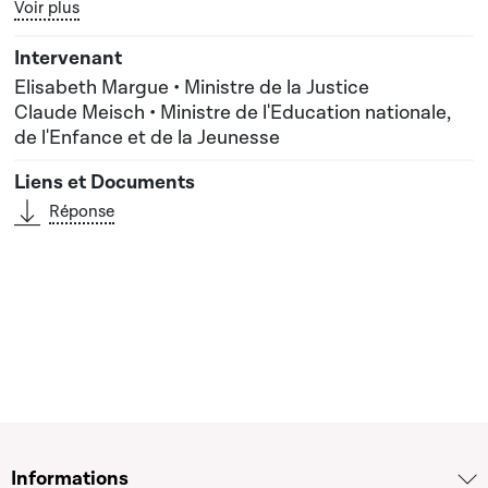
Bouton graphique servant à afficher ou cacher tous les élé
Voir plus
la Jeunesse
Elisabeth Margue • Ministre de la Justice
Claude Meisch • Ministre de l'Education nationale,
de l'Enfance et de la Jeunesse
Réponse
Informations