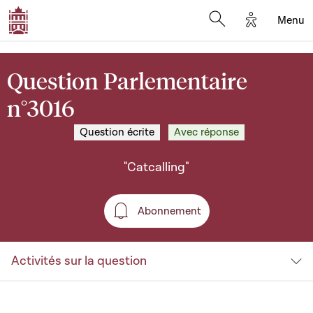
Options d'a
Menu
Open search moda
Question Parlementaire
n°3016
Question écrite
Avec réponse
"Catcalling"
Abonnement
Abonnement
Activités sur la question