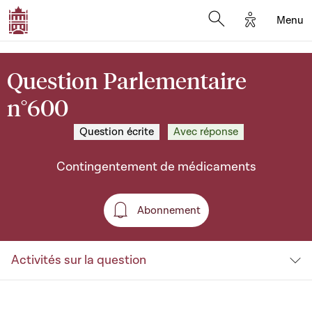
Options d'a
Menu
Open search moda
Question Parlementaire
n°600
Question écrite
Avec réponse
Contingentement de médicaments
Abonnement
Abonnement
Activités sur la question