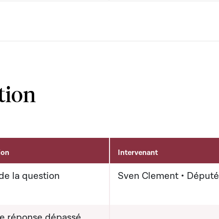
tion
ion
Intervenant
de la question
Sven Clement • Député
de réponse dépassé