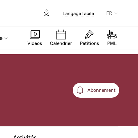
Options d'accessibilité
FR
Langage facile
e
Vidéos
Calendrier
Pétitions
PML
Abonnement
Abonnement
Activités