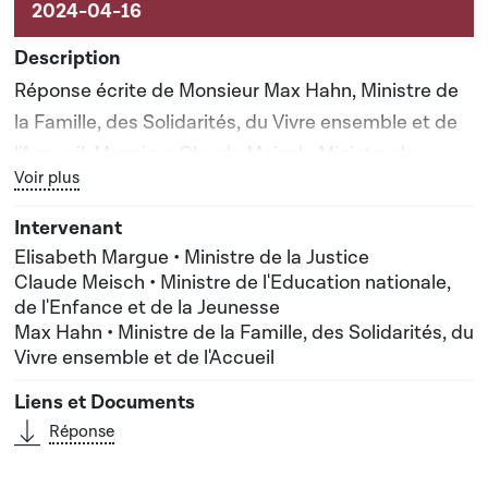
Réponse écrite de Monsieur Max Hahn, Ministre de
la Famille, des Solidarités, du Vivre ensemble et de
l'Accueil, Monsieur Claude Meisch, Ministre de
Bouton graphique servant à afficher ou cacher tous les élé
Voir plus
l'Education nationale, de l'Enfance et de la
Jeunesse, Madame Elisabeth Margue, Ministre de la
Justice
Elisabeth Margue • Ministre de la Justice
Claude Meisch • Ministre de l'Education nationale,
de l'Enfance et de la Jeunesse
Max Hahn • Ministre de la Famille, des Solidarités, du
Vivre ensemble et de l'Accueil
Réponse