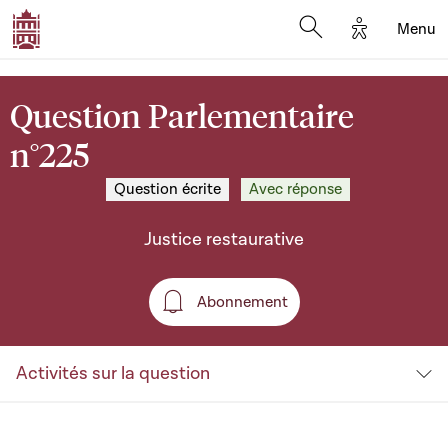
Options d'a
Menu
Open search moda
Question Parlementaire
n°225
Question écrite
Avec réponse
Justice restaurative
Abonnement
Abonnement
Activités sur la question