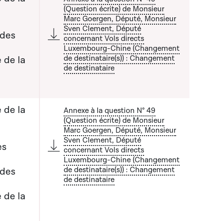
(Question écrite) de Monsieur
Marc Goergen, Député, Monsieur
Sven Clement, Député
 des
concernant Vols directs
 liste qui précède
Luxembourg-Chine (Changement
de destinataire(s)) : Changement
 de la
de destinataire
 de la
Annexe à la question N° 49
(Question écrite) de Monsieur
Marc Goergen, Député, Monsieur
Sven Clement, Député
es
concernant Vols directs
 liste qui précède
Luxembourg-Chine (Changement
de destinataire(s)) : Changement
 des
de destinataire
 de la