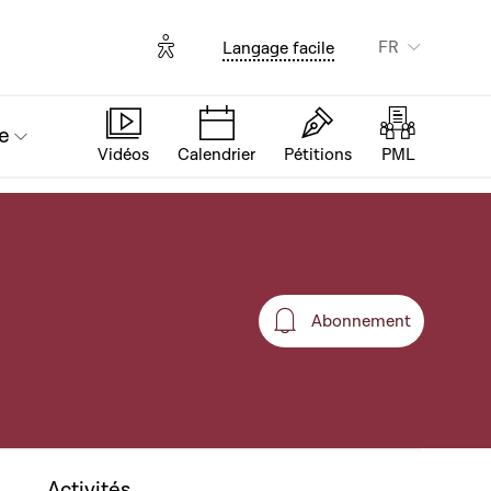
Options d'accessibilité
FR
Langage facile
e
Vidéos
Calendrier
Pétitions
PML
Abonnement
Abonnement
Activités