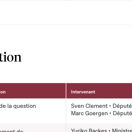
tion
ion
Intervenant
de la question
Sven Clement • Député
Marc Goergen • Déput
Yuriko Backes • Ministre