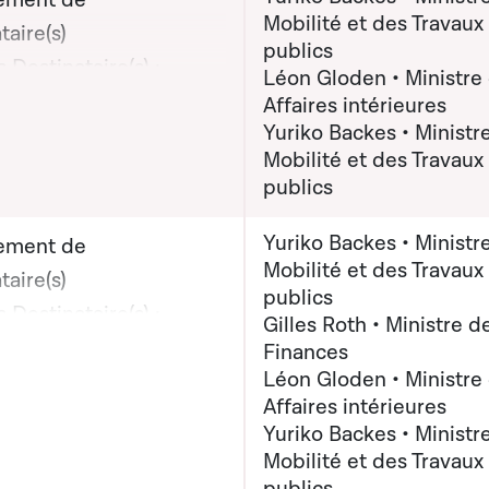
ement de
Mobilité et des Travaux
taire(s)
publics
 Destinataire(s) :
Léon Gloden • Ministre
on graphique servant à afficher ou cacher tous les éléments de la
 Yuriko Backes,
Affaires intérieures
Yuriko Backes • Ministre
e de la Mobilité et des
Mobilité et des Travaux
 publics
publics
(x) destinataire(s) :
ur Léon Gloden,
Yuriko Backes • Ministre
ement de
e des Affaires
Mobilité et des Travaux
taire(s)
publics
eures; Madame Yuriko
 Destinataire(s) :
Gilles Roth • Ministre d
 Ministre de la Mobilité
on graphique servant à afficher ou cacher tous les éléments de la
 Yuriko Backes,
Finances
Travaux publics
Léon Gloden • Ministre
e de la Mobilité et des
Affaires intérieures
x publics; Monsieur
Yuriko Backes • Ministre
loden, Ministre des
Mobilité et des Travaux
s intérieures