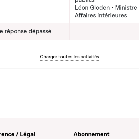
publics
Léon Gloden • Ministre
(x) destinataire(s) :
Affaires intérieures
r Gilles Roth, Ministre
nances; Madame Yuriko
de réponse dépassé
 Ministre de la Mobilité
Travaux publics;
ur Léon Gloden,
Charger toutes les activités
e des Affaires
ures
rence / Légal
Abonnement