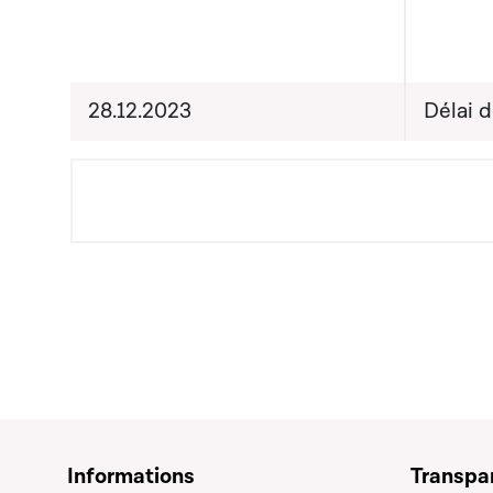
Nouveau
Monsieu
des Fi
28.12.2023
Délai 
Backes,
et des 
Monsie
Ministr
intérie
Informations
Transpa