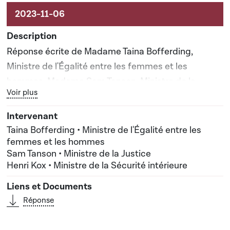
Réponse écrite de Madame Taina Bofferding,
Ministre de l'Égalité entre les femmes et les
hommes, Madame Sam Tanson, Ministre de la
Bouton graphique servant à afficher ou cacher tous les élé
Voir plus
Justice, Monsieur Henri Kox, Ministre de la Sécurité
intérieure
Taina Bofferding • Ministre de l'Égalité entre les
femmes et les hommes
Sam Tanson • Ministre de la Justice
Henri Kox • Ministre de la Sécurité intérieure
Réponse