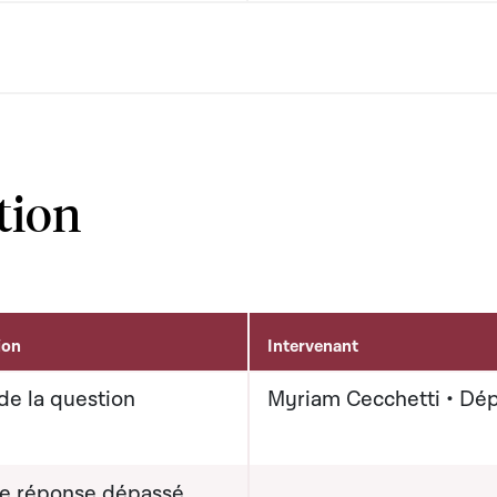
tion
ion
Intervenant
de la question
Myriam Cecchetti • Dé
de réponse dépassé