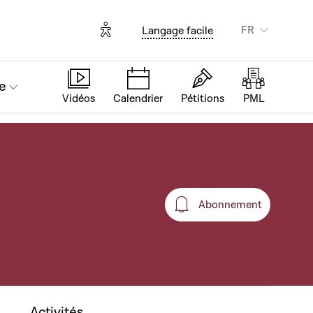
Options d'accessibilité
FR
Langage facile
e
Vidéos
Calendrier
Pétitions
PML
Abonnement
Abonnement
Activités