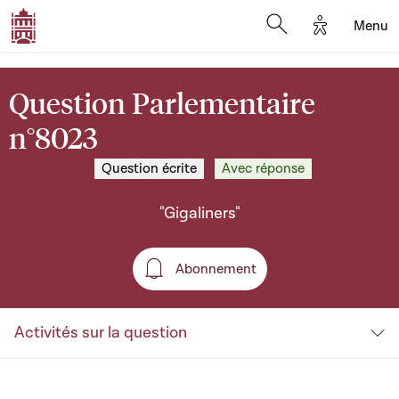
Options d'a
Menu
Open search moda
Question Parlementaire
n°8023
Question écrite
Avec réponse
"Gigaliners"
Abonnement
Abonnement
Activités sur la question