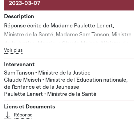
Réponse écrite de Madame Paulette Lenert,
Ministre de la Santé, Madame Sam Tanson, Ministre
de la Justice, Monsieur Claude Meisch, Ministre de
Bouton graphique servant à afficher ou cacher tous les élé
Voir plus
l'Education nationale, de l'Enfance et de la Jeunesse
Sam Tanson • Ministre de la Justice
Claude Meisch • Ministre de l'Education nationale,
de l'Enfance et de la Jeunesse
Paulette Lenert • Ministre de la Santé
Réponse