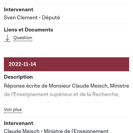
Sven Clement • Député
Question
Réponse écrite de Monsieur Claude Meisch, Ministre
de l'Enseignement supérieur et de la Recherche,
Monsieur Claude Meisch, Ministre de l'Education
Bouton graphique servant à afficher ou cacher tous les élé
Voir plus
nationale, de l'Enfance et de la Jeunesse
Claude Meisch • Ministre de l'Enseignement