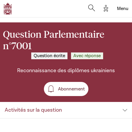
Options d'a
Menu
Open search moda
Question Parlementaire
n°7001
Question écrite
Avec réponse
Reconnaissance des diplômes ukrainiens
Abonnement
Abonnement
Activités sur la question