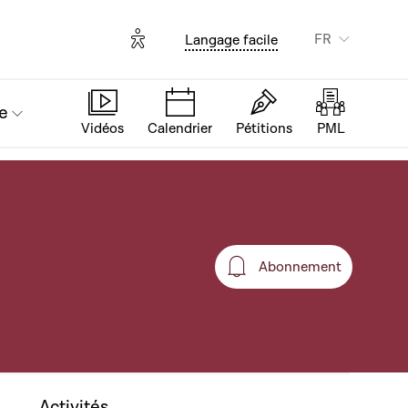
Options d'accessibilité
FR
Langage facile
e
Vidéos
Calendrier
Pétitions
PML
Abonnement
Abonnement
Activités