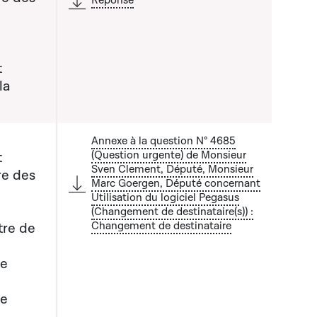
Réponse
 liste qui précède
t
la
Annexe à la question N° 4685
(Question urgente) de Monsieur
t
Sven Clement, Député, Monsieur
re des
Marc Goergen, Député concernant
Utilisation du logiciel Pegasus
 liste qui précède
(Changement de destinataire(s)) :
Changement de destinataire
tre de
de
de