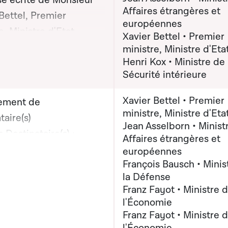
e écrite de Monsieur
Affaires étrangères et
Bettel, Premier
européennes
e, Ministre d'Etat,
Xavier Bettel • Premier
on graphique servant à afficher ou cacher tous les éléments de la
ur Jean Asselborn,
ministre, Ministre d'Eta
Henri Kox • Ministre de 
e des Affaires
Sécurité intérieure
ères et européennes,
r Henri Kox, Ministre
Xavier Bettel • Premier
ement de
écurité intérieure
ministre, Ministre d'Eta
taire(s)
Jean Asselborn • Minist
 Destinataire(s) :
Affaires étrangères et
on graphique servant à afficher ou cacher tous les éléments de la
ur François Bausch,
européennes
François Bausch • Minis
e de la Défense;
la Défense
r Franz Fayot, Ministre
Franz Fayot • Ministre 
conomie; Monsieur Jean
l'Économie
rn, Ministre des
Franz Fayot • Ministre 