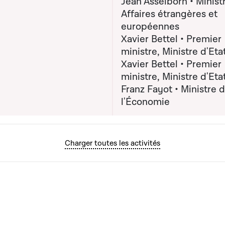
Jean Asselborn • Minist
e des Affaires
Affaires étrangères et
ères et européennes;
européennes
Xavier Bettel • Premier
r Xavier Bettel,
ministre, Ministre d'Eta
 ministre, Ministre
Xavier Bettel • Premier
 Monsieur Franz Fayot,
ministre, Ministre d'Eta
re de l'Économie
Franz Fayot • Ministre 
(x) destinataire(s) :
l'Économie
r Franz Fayot, Ministre
conomie; Monsieur Jean
Charger toutes les activités
rn, Ministre des
s étrangères et
ennes; Monsieur Xavier
 Premier ministre,
e d'Etat