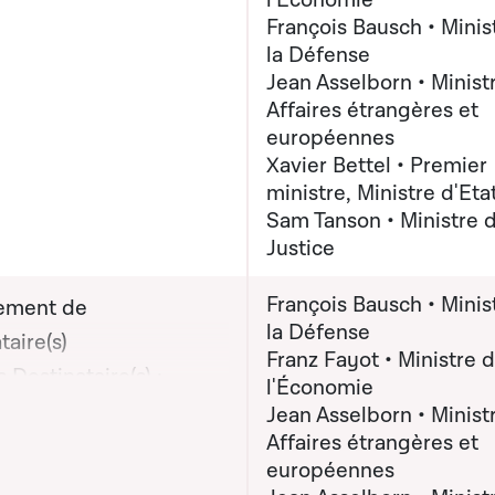
l'Économie
s étrangères et
François Bausch • Minis
ennes; Monsieur Xavier
la Défense
 Premier ministre,
Jean Asselborn • Minist
re d'Etat; Madame Sam
Affaires étrangères et
 Ministre de la Justice
européennes
Xavier Bettel • Premier
(x) destinataire(s) :
ministre, Ministre d'Eta
r Xavier Bettel,
Sam Tanson • Ministre d
 ministre, Ministre
Justice
 Monsieur Jean
François Bausch • Minis
ement de
rn, Ministre des
la Défense
taire(s)
s étrangères et
Franz Fayot • Ministre 
 Destinataire(s) :
ennes; Monsieur Franz
l'Économie
on graphique servant à afficher ou cacher tous les éléments de la
ur François Bausch,
Ministre de l'Économie;
Jean Asselborn • Minist
Affaires étrangères et
e de la Défense;
ur François Bausch,
européennes
ur Jean Asselborn,
e de la Défense