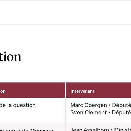
tion
ion
Intervenant
de la question
Marc Goergen • Déput
Sven Clement • Député
Jean Asselborn • Minist