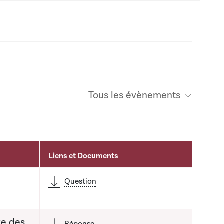
Tous les évènements
Liens et Documents
é
Question
re des