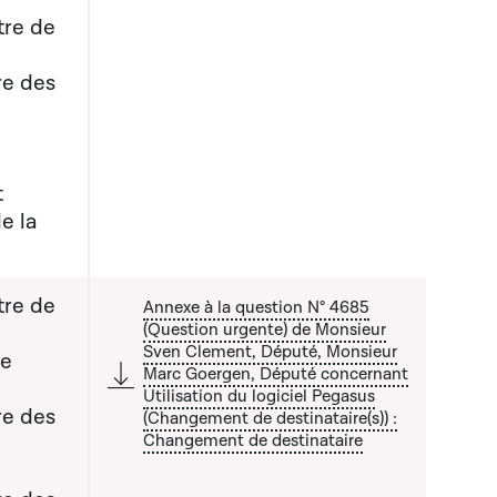
tre de
re des
t
e la
tre de
Annexe à la question N° 4685
(Question urgente) de Monsieur
Sven Clement, Député, Monsieur
de
Marc Goergen, Député concernant
Utilisation du logiciel Pegasus
 liste qui précède
re des
(Changement de destinataire(s)) :
Changement de destinataire