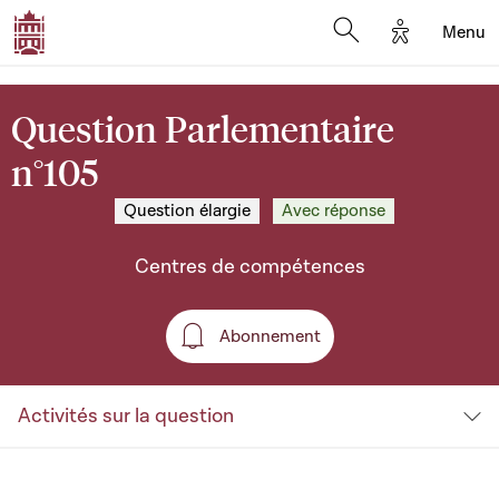
Options d'a
Menu
Open search moda
Question Parlementaire
n°105
Question élargie
Avec réponse
Centres de compétences
Abonnement
Abonnement
Activités sur la question