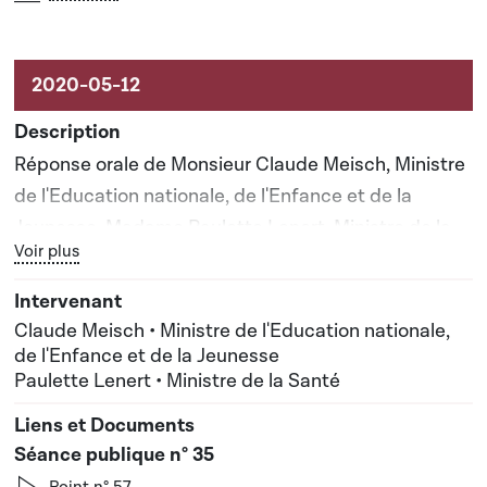
Réponse orale de Monsieur Claude Meisch, Ministre
de l'Education nationale, de l'Enfance et de la
Jeunesse, Madame Paulette Lenert, Ministre de la
Bouton graphique servant à afficher ou cacher tous les élé
Voir plus
Santé apportée lors de la séance publique n°35
Claude Meisch • Ministre de l'Education nationale,
de l'Enfance et de la Jeunesse
Paulette Lenert • Ministre de la Santé
Séance publique n° 35
Point n° 57