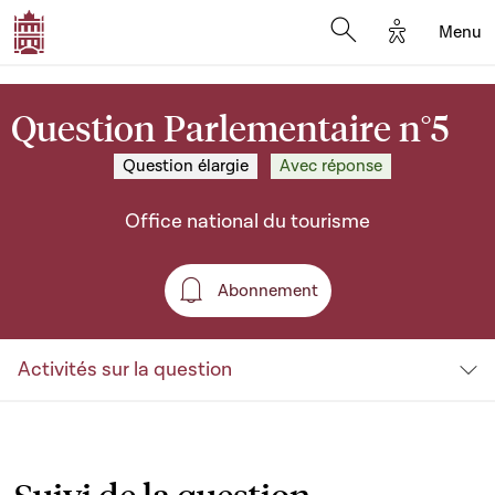
Options d'a
Menu
Open search moda
Question Parlementaire n°5
Question élargie
Avec réponse
Office national du tourisme
Abonnement
Abonnement
Activités sur la question