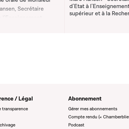
e orale de Monsieur
d'Etat à l'Enseignemen
ansen, Secrétaire
supérieur et à la Reche
 à l'Enseignement
on graphique servant à afficher ou cacher tous les éléments de la
ur et à la Recherche
e lors de la séance
ue n°23
rence / Légal
Abonnement
e transparence
Gérer mes abonnements
Compte rendu (« Chamberblie
rchivage
Podcast