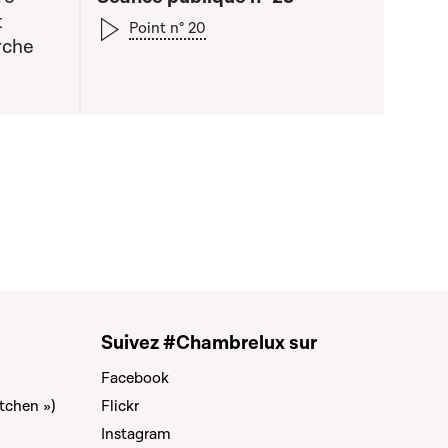
t
Point n° 20
rche
 liste qui précède
Suivez #Chambrelux sur
Facebook
tchen »)
Flickr
Instagram