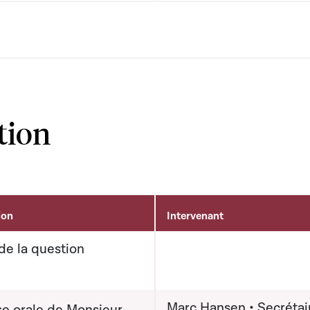
tion
ion
Intervenant
de la question
Marc Hansen • Secrétai