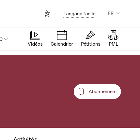
Options d'accessibilité
FR
Langage facile
e
Vidéos
Calendrier
Pétitions
PML
Abonnement
Abonnement
Activités