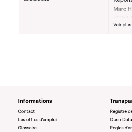
Répons
Marc H
d'Etat
Bout
Voir plus
supérie
apporté
publiq
Informations
Transpa
Contact
Registre d
Les offres d'emploi
Open Data
Glossaire
Règles d'a