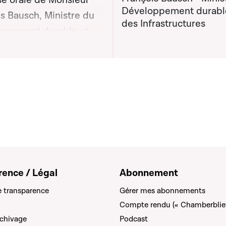
e orale de Monsieur
Développement durabl
s Bausch, Ministre du
des Infrastructures
ppement durable et
on graphique servant à afficher ou cacher tous les éléments de la
rastructures apportée
 la séance publique
rence / Légal
Abonnement
e transparence
Gérer mes abonnements
Compte rendu (« Chamberblie
rchivage
Podcast