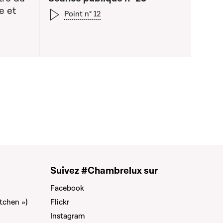
e et
Point n° 12
 liste qui précède
Suivez #Chambrelux sur
Facebook
tchen »)
Flickr
Instagram