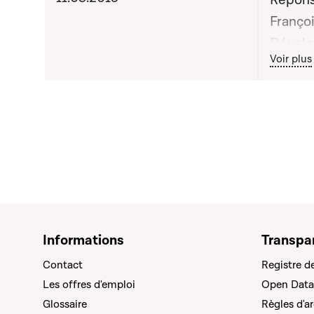
Répons
Françoi
Dévelo
Bout
Voir plus
des Inf
lors de
n°23
Informations
Transpa
Contact
Registre d
Les offres d'emploi
Open Data
Glossaire
Règles d'a