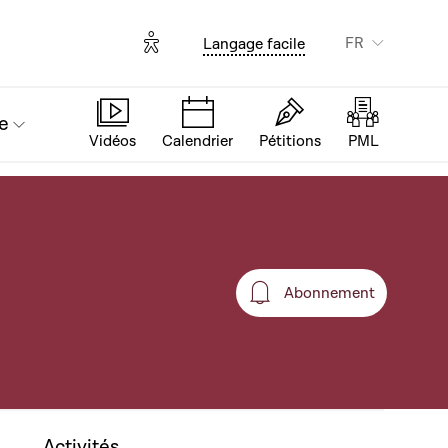
Options d'accessibilité
FR
Langage facile
e
Vidéos
Calendrier
Pétitions
PML
Abonnement
Abonnement
Activités