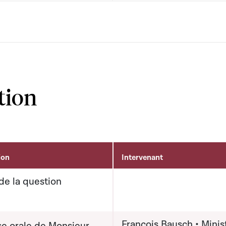
tion
ion
Intervenant
de la question
François Bausch • Minis