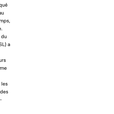
iqué
au
emps,
e.
t du
SL) a
urs
ème
 les
 des
-