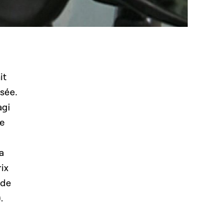
it
ssée.
agi
ue
a
ix
 de
.