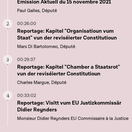
Aller à ce chapitre
Emission Aktuell du 15 novembre 2021
Paul Galles, Député
00:26:00
Aller à ce chapitre
Reportage: Kapitel "Organisatioun vum
Staat" vun der reviséierter Constitutioun
Mars Di Bartolomeo, Député
00:29:37
Aller à ce chapitre
Reportage: Kapitel "Chamber a Staatsrot"
vun der reviséierter Constitutioun
Charles Margue, Député
00:33:02
Aller à ce chapitre
Reportage: Visitt vum EU Justizkommissär
Didier Reynders
Monsieur Didier Reynders EU Commissaire à la Justice