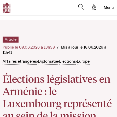
Options d'a
Menu
Open search moda
Article
Publié le 09.06.2026 à 13h38
/
Mis à jour le 18.06.2026 à
11h41
Affaires étrangères
Diplomatie
Elections
Europe
Élections législatives en
Arménie : le
Luxembourg représenté
au sein de la mission