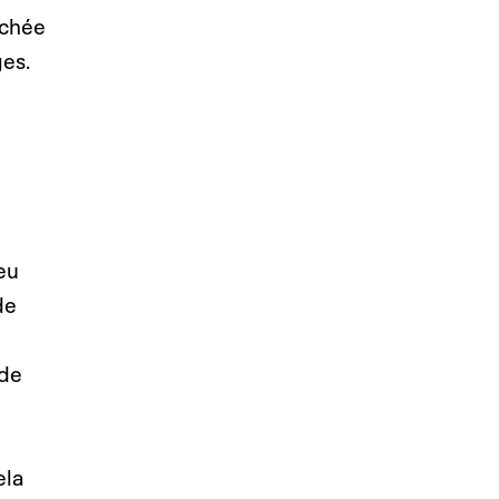
ichée
es.
eu
de
 de
ela