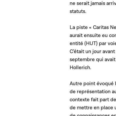
ne serait jamais arr
statuts.
La piste « Caritas N
aurait ensuite eu co
entité (HUT) par vo
C’était un jour avan
septembre qui avait
Hollerich.
Autre point évoqué lo
de représentation a
contexte fait part de
de mettre en place 
de connaissances en