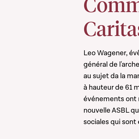
Commi
Carita
Leo Wagener, évê
général de l'arc
au sujet da la ma
à hauteur de 61 mi
événements ont me
nouvelle ASBL qui
sociales qui son