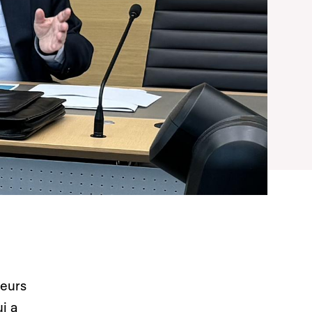
teurs
i a