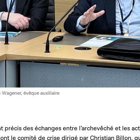
 Wagener, évêque auxiliaire
t précis des échanges entre l’archevêché et les ac
ont le comité de crise dirigé par Christian Billon, qu