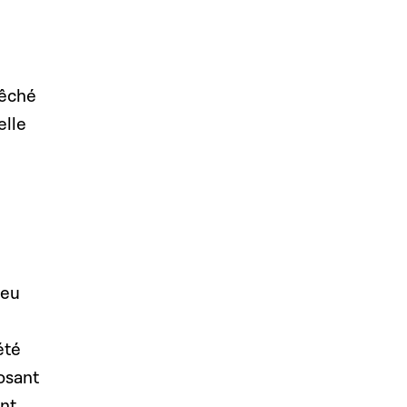
vêché
elle
 eu
été
osant
ent