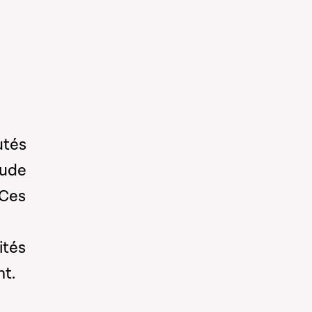
utés
aude
 Ces
ités
nt.