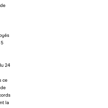
ide
loyés
 5
du 24
s ce
 de
ccords
nt la