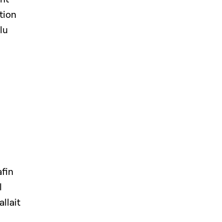
tion
lu
afin
l
allait
u