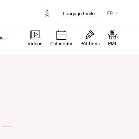
Options d'accessibilité
FR
Langage facile
e
Vidéos
Calendrier
Pétitions
PML
 –