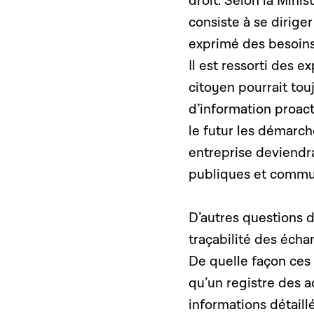
droit. Selon la Minis
consiste à se dirige
exprimé des besoins 
Il est ressorti des 
citoyen pourrait tou
d’information proacti
le futur les démarc
entreprise deviendra
publiques et communa
D’autres questions d
traçabilité des écha
De quelle façon ces 
qu’un registre des 
informations détaill