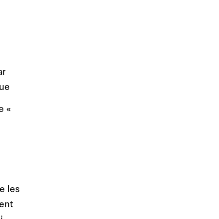
e
ar
que
e «
e les
ment