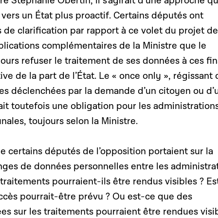
tre Stéphanie Obertin, il s’agirait d’une approche qu
r vers un État plus proactif. Certains députés ont
de clarification par rapport à ce volet du projet de 
explications complémentaires de la Ministre que le
jours refuser le traitement de ses données à ces fin
ve de la part de l’État. Le « once only », régissant
hes déclenchées par la demande d’un citoyen ou d’
it toutefois une obligation pour les administration
les, toujours selon la Ministre.
e certains députés de l’opposition portaient sur la
nges de données personnelles entre les administrat
traitements pourraient-ils être rendus visibles ? Es
accès pourrait-être prévu ? Ou est-ce que des
ées sur les traitements pourraient être rendues visi