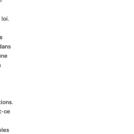
i
loi.
s
 dans
une
s
ions.
t-ce
bles