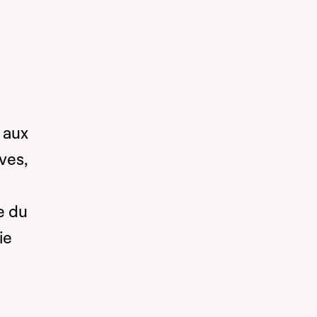
 aux
ves,
e du
ie