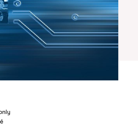
only
té