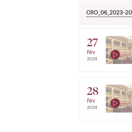
CRO_06_2023-2028
27
fév
2024
28
fév
2024