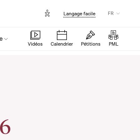
Options d'accessibilité
FR
Langage facile
e
Vidéos
Calendrier
Pétitions
PML
 6