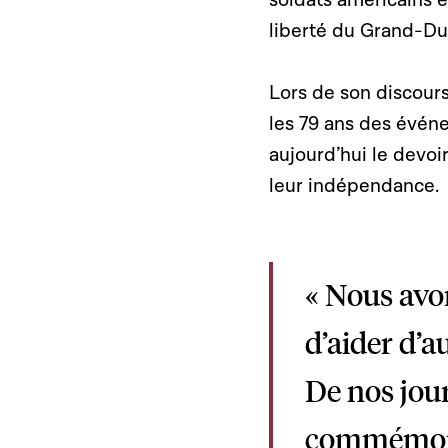
soldats américains et
liberté du Grand-Du
Lors de son discour
les 79 ans des évén
aujourd’hui le devoi
leur indépendance.
« Nous avon
d’aider d’a
De nos jour
commémorat