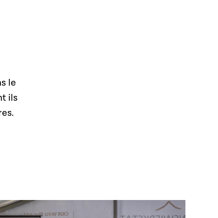
s le
 ils
res.
Open image in gallery