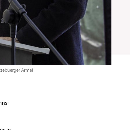
tzebuerger Arméi
nns