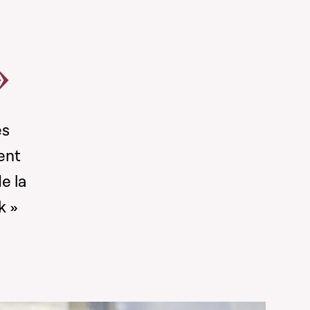
»
es
ent
e la
k »