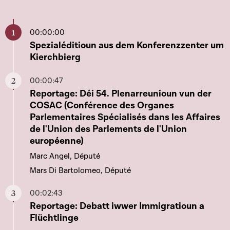
00:00:00
Aller à ce chapitre
Spezialéditioun aus dem Konferenzzenter um
Kierchbierg
00:00:47
Aller à ce chapitre
Reportage: Déi 54. Plenarreunioun vun der
COSAC (Conférence des Organes
Parlementaires Spécialisés dans les Affaires
de l'Union des Parlements de l'Union
européenne)
Marc Angel, Député
Mars Di Bartolomeo, Député
00:02:43
Aller à ce chapitre
Reportage: Debatt iwwer Immigratioun a
Flüchtlinge