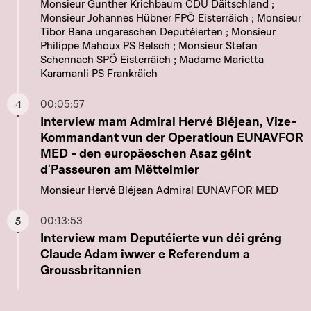
Monsieur Gunther Krichbaum CDU Däitschland ;
Monsieur Johannes Hübner FPÖ Eisterräich ; Monsieur
Tibor Bana ungareschen Deputéierten ; Monsieur
Philippe Mahoux PS Belsch ; Monsieur Stefan
Schennach SPÖ Eisterräich ; Madame Marietta
Karamanli PS Frankräich
00:05:57
Aller à ce chapitre
Interview mam Admiral Hervé Bléjean, Vize-
Kommandant vun der Operatioun EUNAVFOR
MED - den europäeschen Asaz géint
d'Passeuren am Mëttelmier
Monsieur Hervé Bléjean Admiral EUNAVFOR MED
00:13:53
Aller à ce chapitre
Interview mam Deputéierte vun déi gréng
Claude Adam iwwer e Referendum a
Groussbritannien