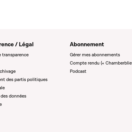
rence / Légal
Abonnement
e transparence
Gérer mes abonnements
Compte rendu (« Chamberblie
rchivage
Podcast
t des partis politiques
ale
 des données
e