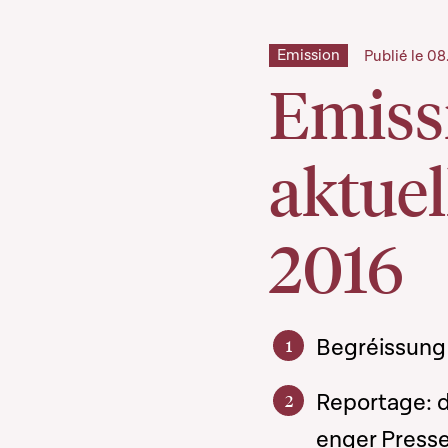
Emission
Publié le 0
Emiss
aktuel
2016
Begréissung
Reportage: d
enger Press