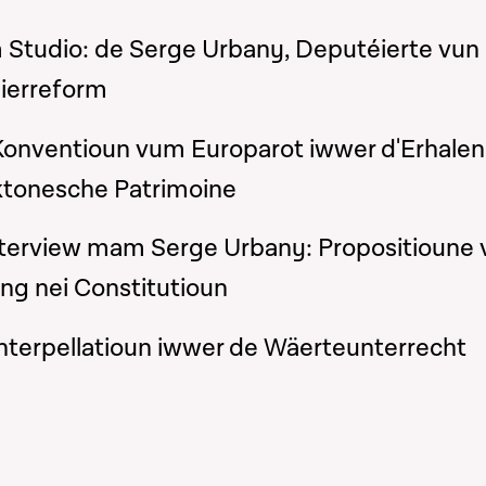
 Studio: de Serge Urbany, Deputéierte vun 
eierreform
Konventioun vum Europarot iwwer d'Erhalen
ktonesche Patrimoine
nterview mam Serge Urbany: Propositioune 
eng nei Constitutioun
nterpellatioun iwwer de Wäerteunterrecht