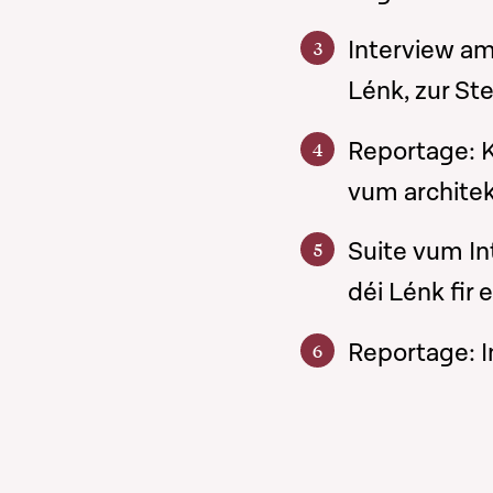
Interview am
Lénk, zur St
Reportage: 
vum archite
Suite vum I
déi Lénk fir 
Reportage: I