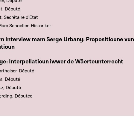
er, Député
t, Député
, Secrétaire d'Etat
arc Schoellen Historiker
e chapitre
m Interview mam Serge Urbany: Propositioune vun d
utioun
e chapitre
e: Interpellatioun iwwer de Wäerteunterrecht
rtheiser, Député
m, Député
tz, Député
erding, Députée