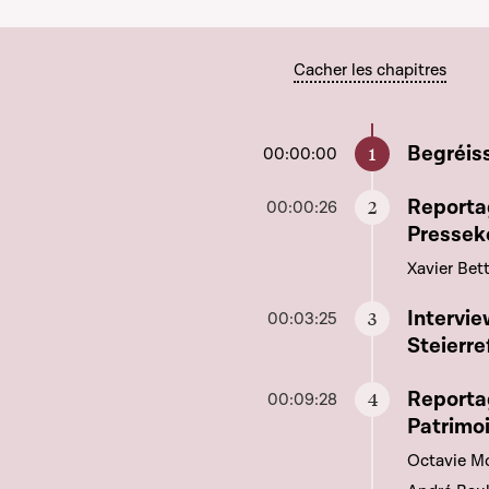
Cacher les chapitres
Aller à c
Begréis
00:00:00
Aller à c
Reportag
00:00:26
Pressek
Xavier Bett
Aller à c
Intervie
00:03:25
Steierr
Aller à c
Reporta
00:09:28
Patrimo
Octavie M