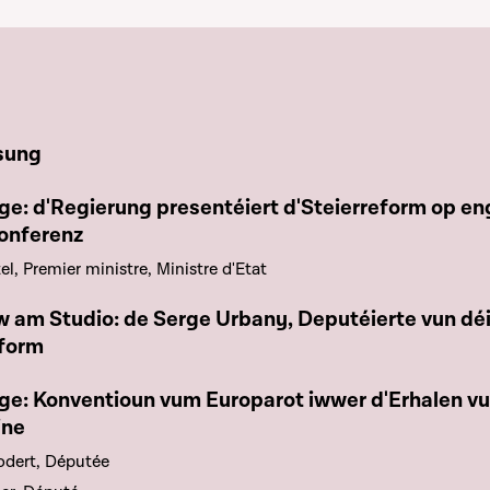
e chapitre
sung
e chapitre
e: d'Regierung presentéiert d'Steierreform op en
onferenz
el, Premier ministre, Ministre d'Etat
e chapitre
w am Studio: de Serge Urbany, Deputéierte vun déi
eform
e chapitre
ge: Konventioun vum Europarot iwwer d'Erhalen v
ine
odert, Députée