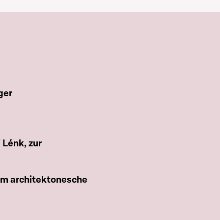
ger
 Lénk, zur
um architektonesche