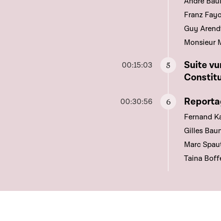
André Baul
Franz Fayo
Guy Arendt
Monsieur M
Aller à c
Suite vu
00:15:03
Constit
Aller à c
Reportag
00:30:56
Fernand Ka
Gilles Bau
Marc Spau
Taina Boff