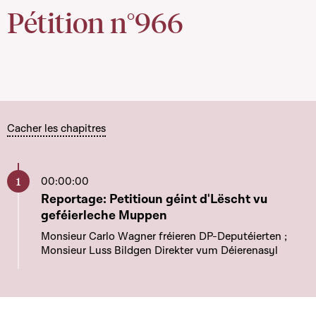
Pétition n°966
Cacher les chapitres
00:00:00
Aller à ce chapitre
Reportage: Petitioun géint d'Lëscht vu
geféierleche Muppen
Monsieur Carlo Wagner fréieren DP-Deputéierten ;
Monsieur Luss Bildgen Direkter vum Déierenasyl