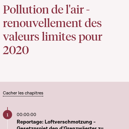
Pollution de l'air -
renouvellement des
valeurs limites pour
2020
Cacher les chapitres
00:00:00
Aller à ce chapitre
Reportage: Loftverschmotzung -
Gesetzprojet den d'Grenzwäerter zu