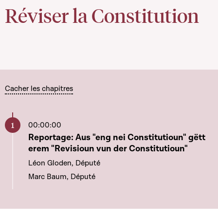
Réviser la Constitution
Cacher les chapitres
00:00:00
Aller à ce chapitre
Reportage: Aus "eng nei Constitutioun" gëtt
erem "Revisioun vun der Constitutioun"
Léon Gloden, Député
Marc Baum, Député