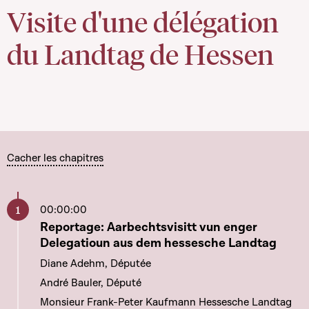
Visite d'une délégation
du Landtag de Hessen
Cacher les chapitres
00:00:00
Aller à ce chapitre
Reportage: Aarbechtsvisitt vun enger
Delegatioun aus dem hessesche Landtag
Diane Adehm, Députée
André Bauler, Député
Monsieur Frank-Peter Kaufmann Hessesche Landtag