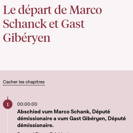
Le départ de Marco
Schanck et Gast
Gibéryen
Cacher les chapitres
00:00:00
Aller à ce chapitre
Abschied vum Marco Schank, Député
démissionaire a vum Gast Gibéryen, Député
démissionaire.