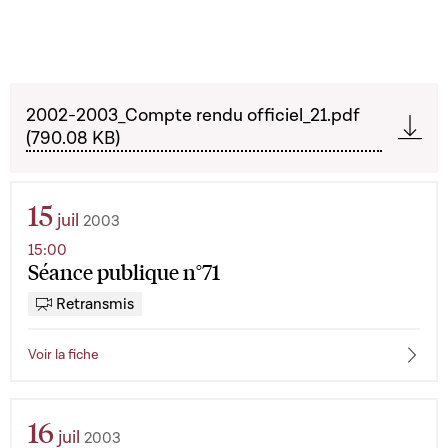
2002-2003_Compte rendu officiel_21.pdf
(790.08 KB)
15
juil
2003
15:00
Séance publique n°71
Retransmis
Voir la fiche
16
juil
2003