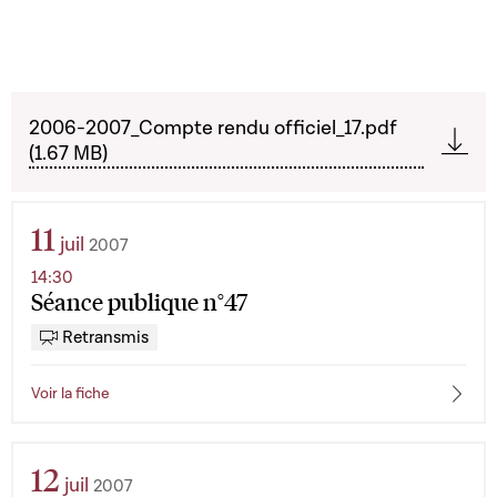
2006-2007_Compte rendu officiel_17.pdf
(1.67 MB)
11
juil
2007
14:30
Séance publique n°47
Retransmis
Voir la fiche
12
juil
2007