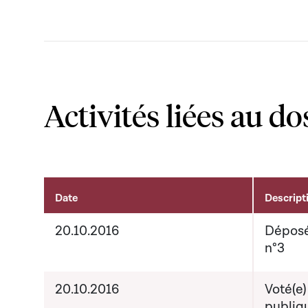
Activités liées au do
Date
Descript
Activités liées au dossier
20.10.2016
Déposé
n°3
20.10.2016
Voté(e)
publiq