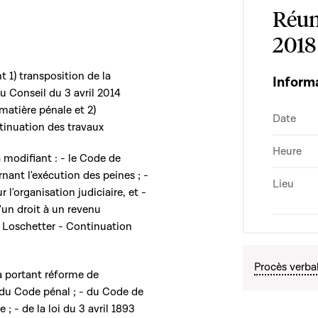
Réun
2018
nt 1) transposition de la
Inform
 Conseil du 3 avril 2014
atière pénale et 2)
Date
tinuation des travaux
Heure
 modifiant : - le Code de
nant l'exécution des peines ; -
Lieu
 l'organisation judiciaire, et -
d'un droit à un revenu
 Loschetter - Continuation
Procès verba
a portant réforme de
- du Code pénal ; - du Code de
; - de la loi du 3 avril 1893