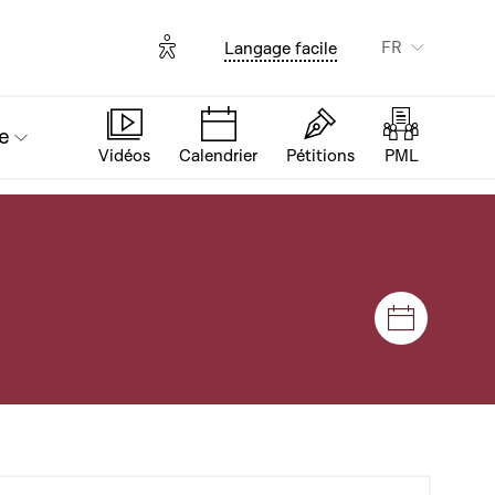
Options d'accessibilité
FR
Langage facile
e
Vidéos
Calendrier
Pétitions
PML
Séances e